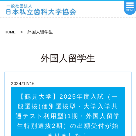
MENU
外国人留学生
HOME
外国人留学生
2024/12/16
【鶴見大学】2025年度入試（一
般選抜(個別選抜型・大学入学共
通テスト利用型)1期・外国人留学
生特別選抜2期）の出願受付が始
まりました！