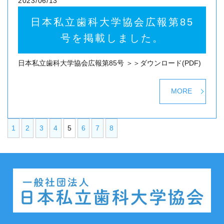
2023/06/13
日本私立歯科大学協会広報第85
号を掲載しました。
日本私立歯科大学協会広報第85号 ＞＞ダウンロード(PDF)
MORE
1
2
3
4
5
6
7
8